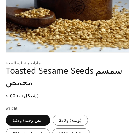
افتح
الوسائط
1
بهارات و عطارة السعيد
Toasted Sesame Seeds سمسم
في
modal
محمص
4.00 ₪ (شيكل)
سعر
عادي
Weight
250g (وقية)
125g (نص وقية)