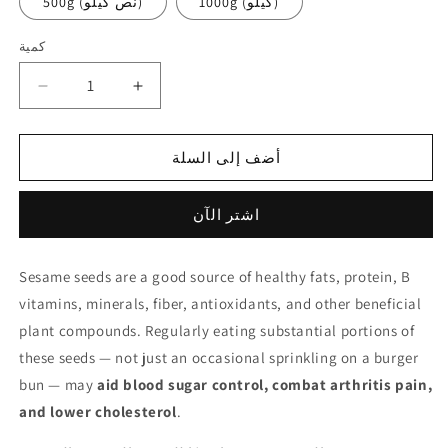
1000g (كيلو)
500g (نص كيلو)
كمية
كمية
زيادة
تقليل
الكمية
الكمية
لـ
لـ
أضف إلى السلة
Toasted
Toasted
Sesame
Sesame
Seeds
Seeds
اشتر الآن
سمسم
سمسم
محمص
محمص
Sesame seeds are a good source of healthy fats, protein, B
vitamins, minerals, fiber, antioxidants, and other beneficial
plant compounds. Regularly eating substantial portions of
these seeds — not just an occasional sprinkling on a burger
bun — may
aid blood sugar control, combat arthritis pain,
and lower cholesterol
.