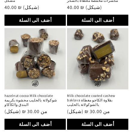
مكسرات محمّصة مغطاة بالسكر
مشكل
40.00 ₪ (شيكل)
سعر
40.00 ₪ (شيكل)
سعر
عادي
عادي
أضف الى السلة
أضف الى السلة
hazelnut cocoa Milk chocolate
Milk chocolate coated cashew
baklava بقلاوة الكاجو مغطاة
شوكولاتة بالحليب محشوة بكريمة
بالشوكولاتة بالحليب
البندق والكاكاو
من 30.00 ₪ (شيكل)
سعر
من 30.00 ₪ (شيكل)
سعر
عادي
عادي
أضف الى السلة
أضف الى السلة