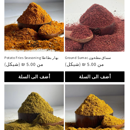
Ground Sumac سماق مطحون
Potato Fries Seasoning بهار بطاطا
من 5.00 ₪ (شيكل)
سعر
من 5.00 ₪ (شيكل)
سعر
عادي
عادي
أضف الى السلة
أضف الى السلة