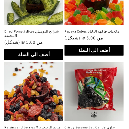
Papaya Cubes مكعبات فاكهة البابايا
Dried Pomeli slices شرائح البوميلي
المجففة
من 5.00 ₪ (شيكل)
سعر
من 5.00 ₪ (شيكل)
سعر
عادي
عادي
أضف الى السلة
أضف الى السلة
Crispy Sesame Ball Candy حلوى
Raisins and Berries Mix مزيج الزبيب