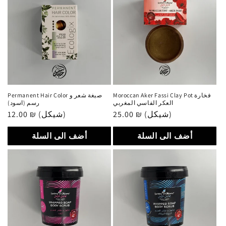
Moroccan Aker Fassi Clay Pot فخارة
Permanent Hair Color صبغة شعر و
العكر الفاسي المغربي
رسم (اسود)
25.00 ₪ (شيكل)
سعر
12.00 ₪ (شيكل)
سعر
عادي
عادي
أضف الى السلة
أضف الى السلة