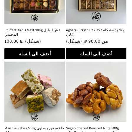
Aghati Turkish Baklava بقلاوة مشكلة
Stuffed Bird’s Nest 900g عش البلبل
أغاتي
المحشي
من 90.00 ₪ (شيكل)
سعر
100.00 ₪ (شيكل)
سعر
عادي
عادي
أضف الى السلة
أضف الى السلة
Sugar-Coated Roasted Nuts 500g
Mann & Salwa 500g حلقوم من و سلوى