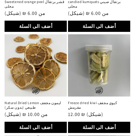
candied kumquats برتقال صيني
Sweetened orange peel قشر برتقال
محلى
محلى
من 6.00 ₪ (شيكل)
سعر
من 6.00 ₪ (شيكل)
سعر
عادي
عادي
أضف الى السلة
أضف الى السلة
Freeze dried kiwi كيوي مجفف
Natural Dried Lemon ليمون مجفف
مقرمش
طبيعي (بدون سكر)
12.00 ₪ (شيكل)
سعر
من 10.00 ₪ (شيكل)
سعر
عادي
عادي
أضف الى السلة
أضف الى السلة