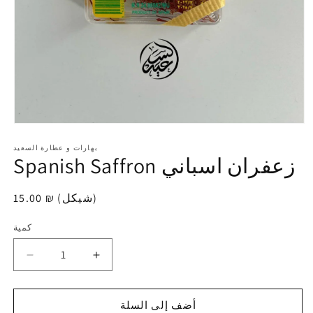
افتح
الوسائط
1
بهارات و عطارة السعيد
Spanish Saffron زعفران اسباني
في
modal
15.00 ₪ (شيكل)
سعر
عادي
كمية
كمية
زيادة
تقليل
الكمية
الكمية
لـ
لـ
أضف إلى السلة
Spanish
Spanish