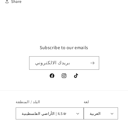
Share
Subscribe to our emails
بريدك الالكتروني
تيك
انستغرام
موقع
توك
التواصل
الاجتماعي
الفيسبوك
لغة
البلد / المنطقة
العربية
الأراضي الفلسطينية | ILS ₪
طرق