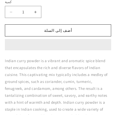
كمية
كمية
زيادة
تقليل
الكمية
الكمية
لـ
لـ
أضف إلى السلة
Indian
Indian
Curry
Curry
Powder
Powder
كاري
كاري
هندي
هندي
Indian curry powder is a vibrant and aromatic spice blend
that encapsulates the rich and diverse flavors of Indian
cuisine. This captivating mix typically includes a medley of
ground spices, such as coriander, cumin, turmeric,
fenugreek, and cardamom, among others. The result is a
tantalizing combination of sweet, savory, and earthy notes
with a hint of warmth and depth. Indian curry powder is a
staple in Indian cooking, used to create a wide variety of