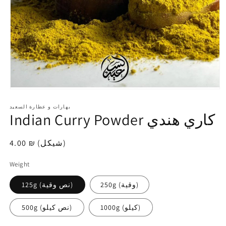
افتح
الوسائط
1
بهارات و عطارة السعيد
Indian Curry Powder كاري هندي
في
modal
4.00 ₪ (شيكل)
سعر
عادي
Weight
250g (وقية)
125g (نص وقية)
1000g (كيلو)
500g (نص كيلو)