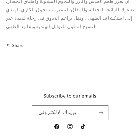
أن يعزز طعم العدس والأرز واللحوم المشوية وأطباق الخضار.
تدعوك الرائحة الجذابة والمذاق المميز لمسحوق الكاري الهندي
إلى استكشاف الطهي ، ونقل براعم التذوق في رحلة لذيذة عبر
النسيج الملون للتوابل الهندية وتقاليد الطهي.
Share
Subscribe to our emails
بريدك الالكتروني
تيك
انستغرام
موقع
توك
التواصل