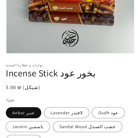
افتح
الوسائط
1
بهارات و عطارة السعيد
Incense Stick بخور عود
في
modal
5.00 ₪ (شيكل)
سعر
عادي
Type
Oudh عود
Lavender لافندر
Anbar عنبر
Sandal Wood خشب الصندل
Jasmin ياسمين