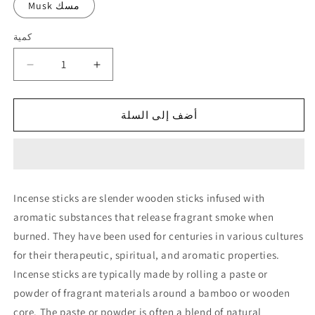
Musk مسك
كمية
كمية
زيادة
تقليل
الكمية
الكمية
لـ
لـ
أضف إلى السلة
Incense
Incense
Stick
Stick
بخور
بخور
عود
عود
Incense sticks are slender wooden sticks infused with
aromatic substances that release fragrant smoke when
burned. They have been used for centuries in various cultures
for their therapeutic, spiritual, and aromatic properties.
Incense sticks are typically made by rolling a paste or
powder of fragrant materials around a bamboo or wooden
core. The paste or powder is often a blend of natural