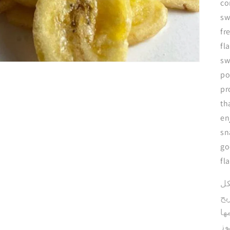
co
sw
fr
fl
sw
po
pr
th
en
sn
go
fl
ال
شر
وق
ال