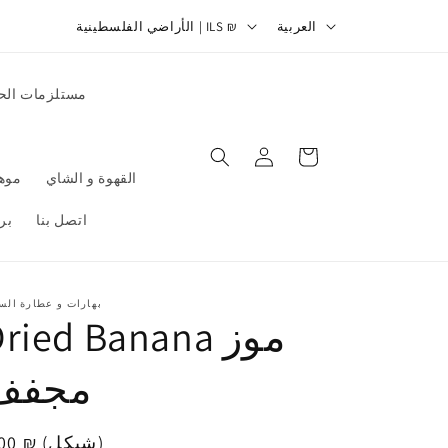
ا
ل
وصيل لجميع مناطق الضفة و الداخل (انقر هنا لتحميل التطبيق)
الأراضي الفلسطينية | ILS ₪
العربية
ل
غ
ب
ة
مات الحلويات
ل
د
تسجيل
عربة
الدخول
التسوق
/
ودرة
القهوة و الشاي
ا
لاء
اتصل بنا
ل
م
ن
رات و عطارة السعيد
ried Banana موز
ط
ق
مجفف
ة
عر
5.00 ₪ (شيكل)