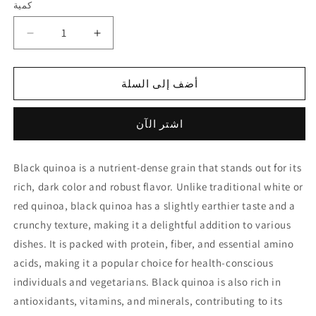
كمية
كمية
زيادة
تقليل
الكمية
الكمية
لـ
لـ
أضف إلى السلة
Black
Black
Quinoa
Quinoa
كنوة
كنوة
اشتر الآن
سوداء
سوداء
Black quinoa is a nutrient-dense grain that stands out for its
rich, dark color and robust flavor. Unlike traditional white or
red quinoa, black quinoa has a slightly earthier taste and a
crunchy texture, making it a delightful addition to various
dishes. It is packed with protein, fiber, and essential amino
acids, making it a popular choice for health-conscious
individuals and vegetarians. Black quinoa is also rich in
antioxidants, vitamins, and minerals, contributing to its