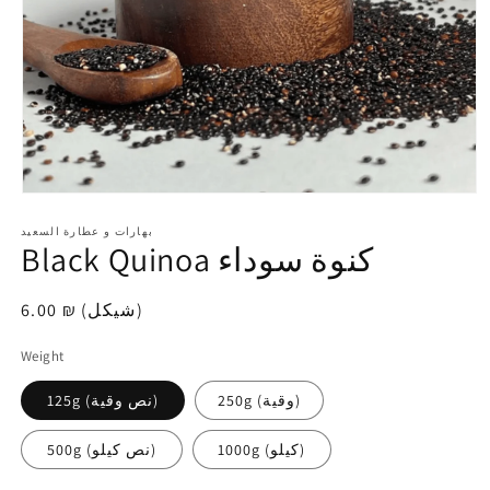
افتح
الوسائط
1
بهارات و عطارة السعيد
Black Quinoa كنوة سوداء
في
modal
6.00 ₪ (شيكل)
سعر
عادي
Weight
250g (وقية)
125g (نص وقية)
1000g (كيلو)
500g (نص كيلو)