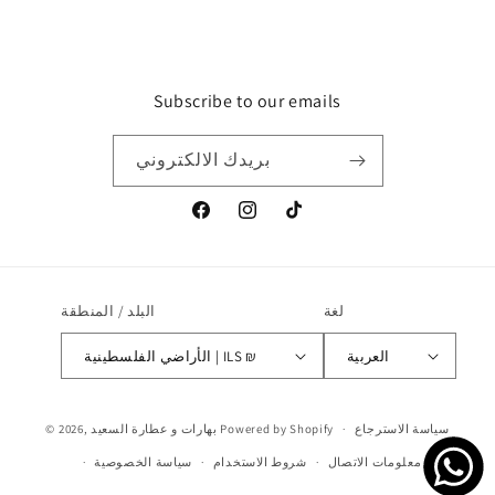
Subscribe to our emails
بريدك الالكتروني
تيك
انستغرام
موقع
توك
التواصل
الاجتماعي
الفيسبوك
لغة
البلد / المنطقة
العربية
الأراضي الفلسطينية | ILS ₪
طرق
Powered by Shopify
بهارات و عطارة السعيد
© 2026,
سياسة الاسترجاع
الدفع
معلومات الاتصال
شروط الاستخدام
سياسة الخصوصية