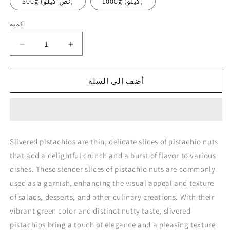
1000g (كيلو)
500g (نص كيلو)
كمية
كمية
زيادة
تقليل
الكمية
الكمية
لـ
لـ
أضف إلى السلة
Slivered
Slivered
Pistachios
Pistachios
فستق
فستق
حلبي
حلبي
كسر
كسر
Slivered pistachios are thin, delicate slices of pistachio nuts
that add a delightful crunch and a burst of flavor to various
dishes. These slender slices of pistachio nuts are commonly
used as a garnish, enhancing the visual appeal and texture
of salads, desserts, and other culinary creations. With their
vibrant green color and distinct nutty taste, slivered
pistachios bring a touch of elegance and a pleasing texture