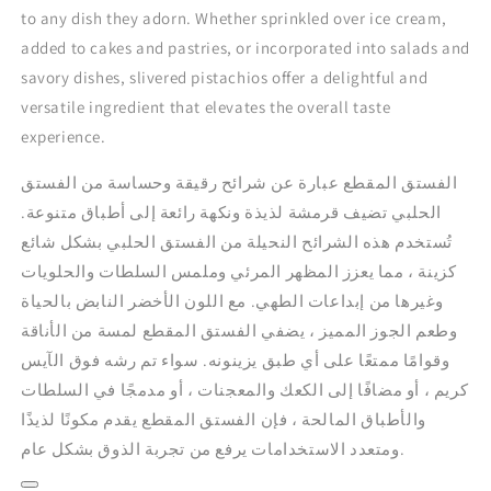
to any dish they adorn. Whether sprinkled over ice cream,
added to cakes and pastries, or incorporated into salads and
savory dishes, slivered pistachios offer a delightful and
versatile ingredient that elevates the overall taste
experience.
الفستق المقطع عبارة عن شرائح رقيقة وحساسة من الفستق
الحلبي تضيف قرمشة لذيذة ونكهة رائعة إلى أطباق متنوعة.
تُستخدم هذه الشرائح النحيلة من الفستق الحلبي بشكل شائع
كزينة ، مما يعزز المظهر المرئي وملمس السلطات والحلويات
وغيرها من إبداعات الطهي.
مع اللون الأخضر النابض بالحياة
وطعم الجوز المميز ، يضفي الفستق المقطع لمسة من الأناقة
وقوامًا ممتعًا على أي طبق يزينونه.
سواء تم رشه فوق الآيس
كريم ، أو مضافًا إلى الكعك والمعجنات ، أو مدمجًا في السلطات
والأطباق المالحة ، فإن الفستق المقطع يقدم مكونًا لذيذًا
ومتعدد الاستخدامات يرفع من تجربة الذوق بشكل عام.