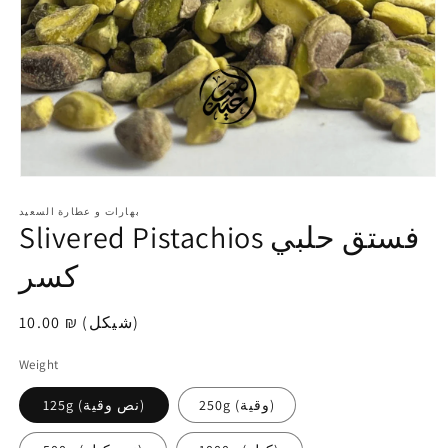
افتح
الوسائط
1
بهارات و عطارة السعيد
Slivered Pistachios فستق حلبي
في
modal
كسر
10.00 ₪ (شيكل)
سعر
عادي
Weight
250g (وقية)
125g (نص وقية)