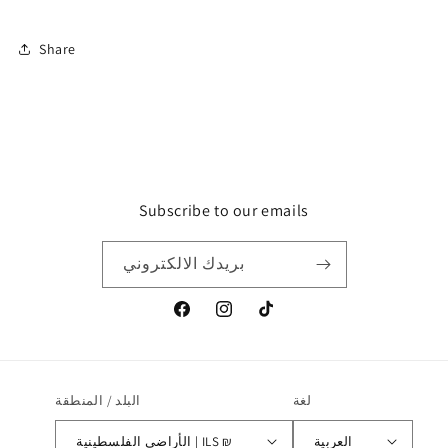
Share
Subscribe to our emails
بريدك الالكتروني
تيك
انستغرام
موقع
توك
التواصل
الاجتماعي
الفيسبوك
لغة
البلد / المنطقة
العربية
الأراضي الفلسطينية | ILS ₪