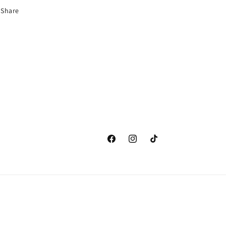
Share
تيك
انستغرام
موقع
توك
التواصل
الاجتماعي
الفيسبوك