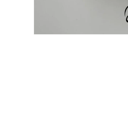
افتح
الوسائط
1
في
modal