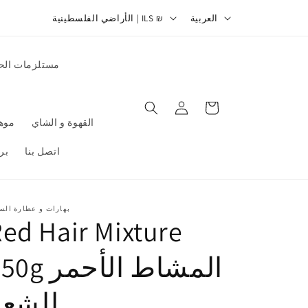
ل
ا
ل التطبيق)
العربية
الأراضي الفلسطينية | ILS ₪
غ
ل
ة
ب
مستلزمات الح
ل
د
عربة
تسجيل
التسوق
الدخول
/
القهوة و الشاي
موهي
ا
اتصل بنا
برن
ل
م
ن
بهارات و عطارة الس
ed Hair Mixture
ط
ق
250g المشاط الأ
ة
للشعر