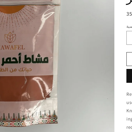
ر
ي
ية
ية
Re
us
Kn
in
re