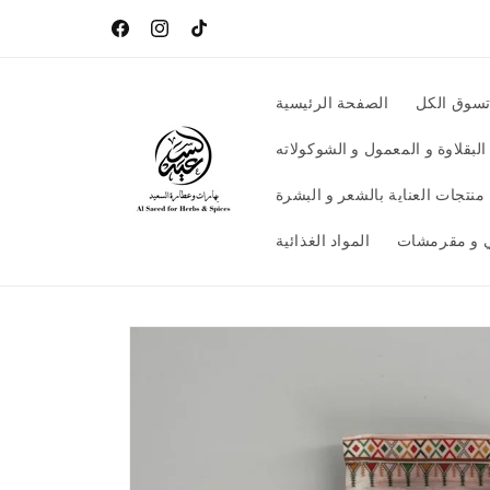
تخطى
الى
تيك
انستغرام
موقع
المحتوى
توك
التواصل
الاجتماعي
سوق الكل
الصفحة الرئيسية
الفيسبوك
البقلاوة و المعمول و الشوكولاته
منتجات العناية بالشعر و البشرة
 و مقرمشات
المواد الغذائية
تخطي
إلى
معلومات
المنتج