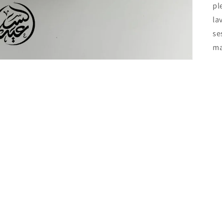
pl
la
se
ma