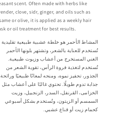
easant scent. Often made with herbs like
vender, clove, sidr, ginger, and oils such as
same or olive, it is applied as a weekly hair
sk or oil treatment for best results.
المشاط الأحمر هو خلطة عشبية طبيعية تقليدية
تُستخدم للعناية بالشعر، وتشتهر بلونها الأحمر
الغني المستخرج من أعشاب وزيوت طبيعية.
تُستخدم لتغذية فروة الرأس، تقوية الشعر من
الجذور، تحفيز نموه، ومنحه لمعانًا طبيعيًا ورائحة
جذابة تدوم طويلًا. تحتوي غالبًا على أعشاب مثل
الخزامى، القرنفل، السدر، الزنجبيل، وزيت
السمسم أو الزيتون، وتُستخدم بشكل أسبوعي
كحمام زيت أو قناع عشبي.