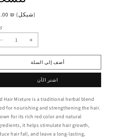
35.00 ₪ (شيكل)
سع
عاد
كم
كم
زيادة
تقليل
الكمية
الكمية
لـ
لـ
أضف إلى السلة
Red
Red
Hair
Hair
Mixture
Mixture
اشتر الآن
250g
250g
المشاط
المشاط
الأحمر
الأحمر
d Hair Mixture is a traditional herbal blend
للشعر
للشعر
ed for nourishing and strengthening the hair.
own for its rich red color and natural
gredients, it helps stimulate hair growth,
duce hair fall, and leave a long-lasting,