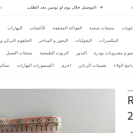
التوصيل خلال يوم او يومين بعد الطلب
لويات
منتجات صحية
الفواكة المجففة
الأعشاب
البهارات
ت
المكسرات
البقوليات
البخور و المباخر
الحلقوم التركي و 
تو و مشروبات بودرة
البذور
الزيوت الطبيعية
منتجات العسل
امج الولاء
تقييمات الزبائن
اخرى
اكسسورات البهارات
تسالي
عيد
R
حمر