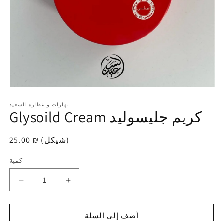
افتح
الوسائط
1
بهارات و عطارة السعيد
Glysoild Cream كريم جليسوليد
في
modal
25.00 ₪ (شيكل)
سعر
عادي
كمية
كمية
زيادة
تقليل
الكمية
الكمية
لـ
لـ
أضف إلى السلة
Glysoild
Glysoild