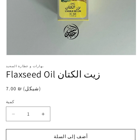
افتح
الوسائط
1
بهارات و عطارة السعيد
Flaxseed Oil زيت الكتان
في
modal
7.00 ₪ (شيكل)
سعر
عادي
كمية
كمية
زيادة
تقليل
الكمية
الكمية
لـ
لـ
أضف إلى السلة
Flaxseed
Flaxseed