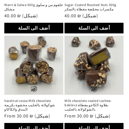
Mann & Salwa 500g حلقوم من و سلوى
Sugar-Coated Roasted Nuts 500g
مكسرات محمّصة مغطاة بالسكر
مشكل
Regular
40.00 ₪ (شيكل)
Regular
40.00 ₪ (شيكل)
price
price
أضف الى السلة
أضف الى السلة
hazelnut cocoa Milk chocolate
Milk chocolate coated cashew
baklava بقلاوة الكاجو مغطاة
شوكولاتة بالحليب محشوة بكريمة
بالشوكولاتة بالحليب
البندق والكاكاو
Regular
From 30.00 ₪ (شيكل)
Regular
From 30.00 ₪ (شيكل)
price
price
أضف الى السلة
أضف الى السلة