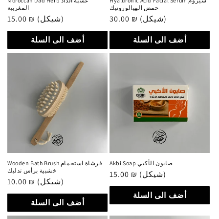
Hyaluronic Acid Facial Serum سيروم
Moroccan Dad Herb عشبة الداد
حمض الهيالورونيك
المغربية
Regular
15.00 ₪ (شيكل)
Regular
30.00 ₪ (شيكل)
price
price
أضف الى السلة
أضف الى السلة
Akbi Soap صابون الأكبي
Wooden Bath Brush فرشاة استحمام
خشبية برأس تدليك
Regular
15.00 ₪ (شيكل)
Regular
10.00 ₪ (شيكل)
price
price
أضف الى السلة
أضف الى السلة